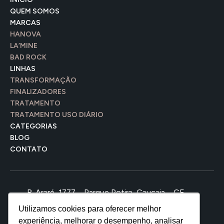
QUEM SOMOS
MARCAS
HANOVA
LA’MINE
BAD ROCK
LINHAS
TRANSFORMAÇÃO
FINALIZADORES
TRATAMENTO
TRATAMENTO USO DIÁRIO
CATEGORIAS
BLOG
CONTATO
R. Araré, 1777 – Parque Potira, Caucaia – CE,
61650-110
Utilizamos cookies para oferecer melhor
(85) 3521-8888
experiência, melhorar o desempenho, analisar