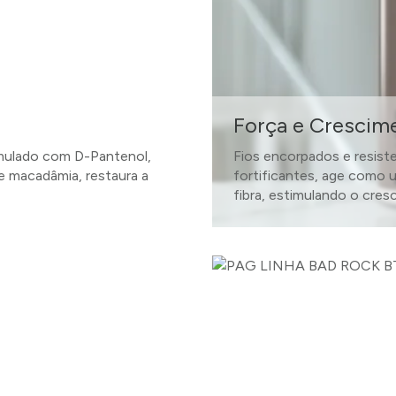
Força e Crescim
rmulado com D-Pantenol,
Fios encorpados e resiste
de macadâmia, restaura a
fortificantes, age como 
fibra, estimulando o cres
SAIBA MAIS