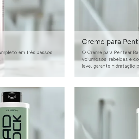
Creme para Pent
ompleto em três passos:
O Creme para Pentear Bad 
.
volumosos, rebeldes e con
leve, garante hidratação p
SAIBA MAIS