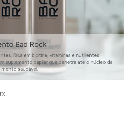
ento Bad Rock
ntes. Rica em biotina, vitaminas e nutrientes
um suplemento capilar que penetra até o núcleo da
cimento saudável.