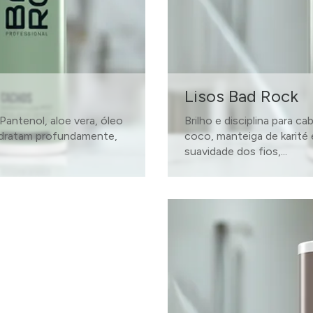
Lisos Bad Rock
antenol, aloe vera, óleo
Brilho e disciplina para c
hidratam profundamente,
coco, manteiga de karité e
suavidade dos fios,...
SAIBA MAIS