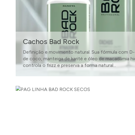
Cachos Bad Rock
Definição e movimento natural. Sua fórmula com D-P
de coco, manteiga de karité e óleo de macadâmia 
controla o frizz e preserva a forma natural...
SAIBA MAIS