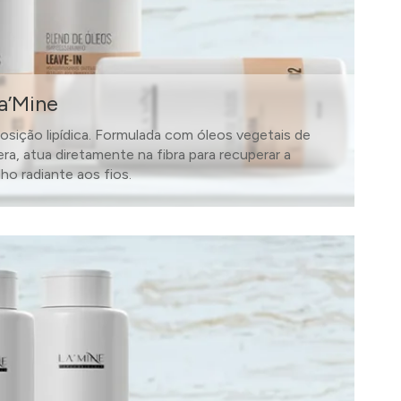
a’Mine
osição lipídica. Formulada com óleos vegetais de
vera, atua diretamente na fibra para recuperar a
ilho radiante aos fios.