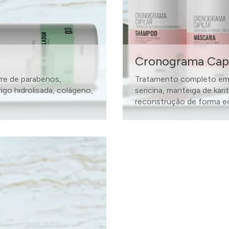
Cronograma Capi
vre de parabenos,
Tratamento completo em u
rigo hidrolisada, colágeno,
sericina, manteiga de kari
reconstrução de forma equ
SAIBA MAIS