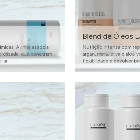
Blend de Óleos L
micas. A linha associa
Nutrição intensa com rep
drolisada, que penetram
argan, mirra, oliva e aloe 
lar.
flexibilidade e devolver br
SAIBA MAIS