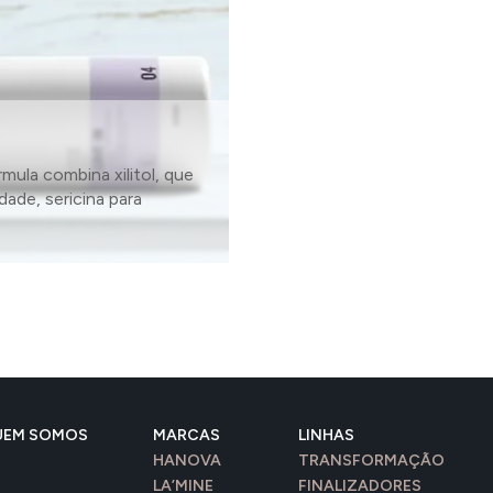
mula combina xilitol, que
dade, sericina para
UEM SOMOS
MARCAS
LINHAS
HANOVA
TRANSFORMAÇÃO
LA’MINE
FINALIZADORES