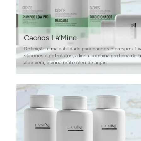
Cachos La’Mine
Definição e maleabilidade para cachos e crespos. Li
silicones e petrolatos, a linha combina proteína de t
aloe vera, quinoa real e óleo de argan.
SAIBA MAIS