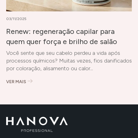
03/11/2025
Renew: regeneração capilar para
quem quer força e brilho de salão
Você sente que seu cabelo perdeu a vida após
processos químicos? Muitas vezes, fios danificados
por coloração, alisamento ou calor...
VER MAIS