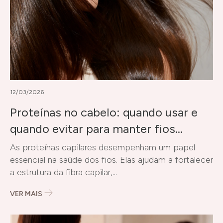
12/03/2026
Proteínas no cabelo: quando usar e
quando evitar para manter fios
saudáveis
As proteínas capilares desempenham um papel
essencial na saúde dos fios. Elas ajudam a fortalecer
a estrutura da fibra capilar,...
VER MAIS