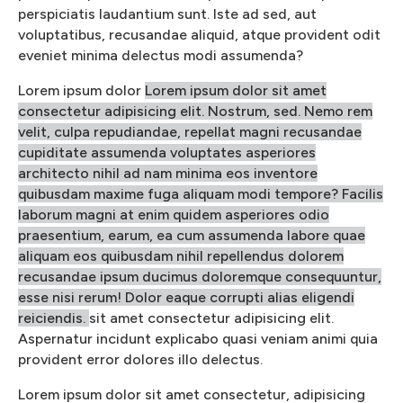
perspiciatis laudantium sunt. Iste ad sed, aut
voluptatibus, recusandae aliquid, atque provident odit
eveniet minima delectus modi assumenda?
Lorem ipsum dolor
Lorem ipsum dolor sit amet
consectetur adipisicing elit. Nostrum, sed. Nemo rem
velit, culpa repudiandae, repellat magni recusandae
cupiditate assumenda voluptates asperiores
architecto nihil ad nam minima eos inventore
quibusdam maxime fuga aliquam modi tempore? Facilis
laborum magni at enim quidem asperiores odio
praesentium, earum, ea cum assumenda labore quae
aliquam eos quibusdam nihil repellendus dolorem
recusandae ipsum ducimus doloremque consequuntur,
esse nisi rerum! Dolor eaque corrupti alias eligendi
reiciendis.
sit amet consectetur adipisicing elit.
Aspernatur incidunt explicabo quasi veniam animi quia
provident error dolores illo delectus.
Lorem ipsum dolor sit amet consectetur, adipisicing